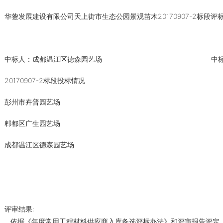
华蓥发展建设有限公司天上街市生态公园景观苗木20170907-2标段评
中标人：成都温江区德森园艺场
中标
20170907-2标段投标情况
彭州市卉普园艺场
郫都区广生园艺场
成都温江区德森园艺场
评审结果:
依据《年度常用工程材料供应商入库备选评标办法》和评审报告评定