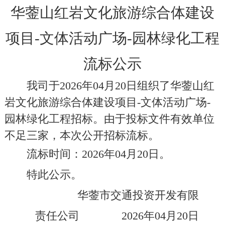
华蓥山红岩文化旅游综合体建设
项目
-文体活动广场-园林绿化工程
流标公示
我司于
202
6
年
04
月
20
日组织了
华蓥山红
岩文化旅游综合体建设项目
-
文体活动广场
-
园林绿化工程招标。由于投标文件有效单位
不足三家，本次公开招标流标。
流标
时间：
202
6
年
04
月
20
日。
特此公示。
华蓥市交通投资开发有限
责任公司
202
6
年
04
月
20
日