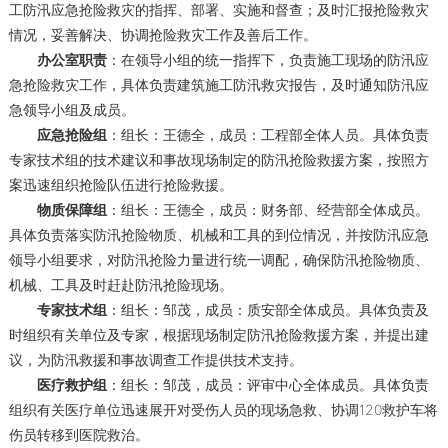
工防汛应急抢险救灾的指挥、部署、实施和督查；及时汇报抢险救灾
情况，妥善解决、协调抢险救灾工作及善后工作。
办公室职责
：在领导小组的统一指挥下，负责施工现场的防汛应
急抢险救灾工作，具体负责建筑施工防汛救灾报告，及时通知防汛应
急领导小组及成员。
应急抢险组
：组长：王德全，成员：工程部全体人员。具体负责
专家技术组的技术建议和事故现场制定的防汛抢险救援方案，按照方
案迅速组织抢险队伍进行抢险救援。
物质保障组
：组长：王德全，成员：财务部、经营部全体成员。
具体负责落实防汛抢险物质、机械和工具的到位情况，并按防汛应急
领导小组要求，对防汛抢险力量进行统一调配，确保防汛抢险物质、
机械、工具及时赶赴防汛抢险现场。
专家技术组
：组长：邹茂，成员：质安部全体成员。具体负责及
时组织有关单位及专家，根据现场制定防汛抢险救援方案，并提出建
议，为防汛救援和事故调查工作提供技术支持。
医疗救护组
：组长：邹茂，成员：评审中心全体成员。具体负责
组织有关医疗单位迅速展开对受伤人员的现场急救、协调120救护车将
伤员转移到医院救治。