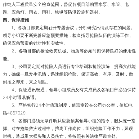
作纳入工程质量安全检查范围，督促各项目部购置水泵、水管、电
缆、应急灯、雨衣、雨鞋、铁锹等防汛设施和器材。
四、保障措施
1、各项目部要定期召开专题会议，分析研究汛情及存在的问题。
领导小组要不断完善应急预案措施，检查指导抢险队伍的演练工作，
确保应急预案的针对性和实效性。
2、各项目部的抢险救灾机械、物质等必须时刻保持良好的使用性
能。
3、公司要定期对抢险人员进行专业培训和抢险演练，提高实战能
力，确保一旦发生汛情，迅速组织抢险、保证高效、有序、及时，做
到招之即来，来之能胜。
4、保证通讯畅通，领导小组成员及有关成员及各项目部必须保持
24小时通讯畅通。
5、严格实行24小时值班制度，值班室设在公司办公室，值班电
话4857029.
6、各部门必须无条件听从应急预案领导小组的指令，服从统一指
挥。对在抢险救灾过程中，擅离工作岗位，组织抢险工作不力，延误
时机，造成重大损失和人员伤亡，将按照有关法律严肃查处。