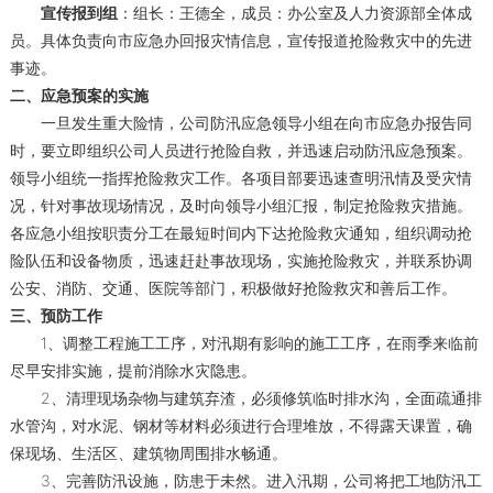
宣传报到组
：组长：王德全，成员：办公室及人力资源部全体成
员。具体负责向市应急办回报灾情信息，宣传报道抢险救灾中的先进
事迹。
二、应急预案的实施
一旦发生重大险情，公司防汛应急领导小组在向市应急办报告同
时，要立即组织公司人员进行抢险自救，并迅速启动防汛应急预案。
领导小组统一指挥抢险救灾工作。各项目部要迅速查明汛情及受灾情
况，针对事故现场情况，及时向领导小组汇报，制定抢险救灾措施。
各应急小组按职责分工在最短时间内下达抢险救灾通知，组织调动抢
险队伍和设备物质，迅速赶赴事故现场，实施抢险救灾，并联系协调
公安、消防、交通、医院等部门，积极做好抢险救灾和善后工作。
三、预防工作
1、调整工程施工工序，对汛期有影响的施工工序，在雨季来临前
尽早安排实施，提前消除水灾隐患。
2、清理现场杂物与建筑弃渣，必须修筑临时排水沟，全面疏通排
水管沟，对水泥、钢材等材料必须进行合理堆放，不得露天课置，确
保现场、生活区、建筑物周围排水畅通。
3、完善防汛设施，防患于未然。进入汛期，公司将把工地防汛工