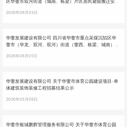
区华蓥市双河街道（城南、栋梁）片区居民避险搬迁安置
房建设项目总坪土建、强弱电等工程招标结果公示
2026年06月03日
华蓥发展建设有限公司 四川省华蓥市重点采煤沉陷区华
蓥市（华龙、双河、双河）街道（蓥西、栋梁、城南）片
区居民避险搬迁安置房建设项目铝合金 防雨百页材料含
2026年06月01日
安装询价流标公示
华蓥发展建设有限公司 关于华蓥市体育公园建设项目-单
体建筑装饰装修工程招募结果公示
2026年05月09日
华蓥市银城鹏辉管理服务有限公司 关于华蓥市体育公园