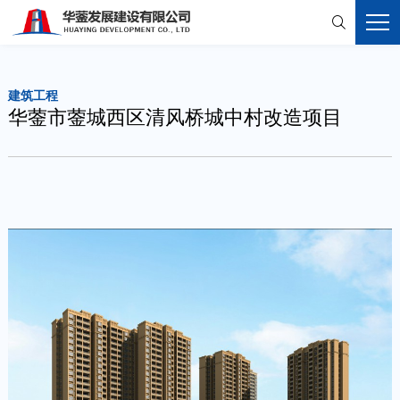

建筑工程
华蓥市蓥城西区清风桥城中村改造项目

