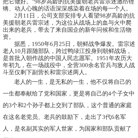
把它做好。
”98
岁高龄的抗美援朝老兵雷宗述激昂铿
锵、动人心魄的话语深深感染着在场的每一个人。
2
月
11
日，公司支部安排专人看望
98
岁高龄的抗
美援朝老兵雷宗述，为这位从战场上的血与火中爬
出来的老兵，带去了来自国企的新年问候和生活物
资。
据悉，
1950
年
6
月
25
日，朝鲜战争爆发。
雷宗述
老人
10
月跟随部队，跨过鸭绿江投身到朝鲜战场，
是首批入朝作战的中国人民志愿军。
1951
年农历大
年初九，在一场战役中，全营
300
余名官兵与敌人战
斗至仅剩下副营长和
雷宗述两人
。
老人的一生，是无私的一生，他不仅将自己的
一生都奉献给了党和国家，更是将自己的
4
个子女中
的
3
个和
2
个孙子都上交到了部队，这个普通的家庭
在这名老党员、老兵的鼓励下，走出了
3
代
6
名军
人，是名副其实的军人世家，为国家和部队贡献了