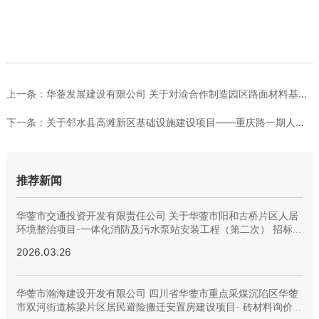
上一条：
华蓥发展建设有限公司 关于对渝合作制造园区路面材料基地项目 ...
下一条：
关于邻水县高滩新区基础设施建设项目——重庆路一期人行道工程材...
推荐新闻
华蓥市交通投资开发有限责任公司 关于华蓥市阳和古桥片区人居
环境整治项目-一体化消防及污水泵站安装工程（第二次） 招标结
果公示
2026.03.26
华蓥市瀚海建设开发有限公司 四川省华蓥市重点采煤沉陷区华蓥
市双河街道栋梁片区居民避险搬迁安置房建设项目- 砖材料询价采