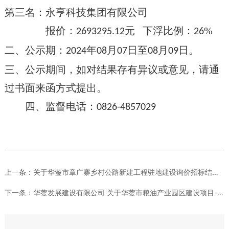
第三名：
永亨科技集团有限公司
报价：
元
下浮比例：
%
2693295.12
26
二、公示期：
年
月
日至
月
日。
2024
08
07
08
09
三、公示期间，如对结果存有异议或意见，请通
过书面来函方式提出。
四、监督电话：
0826-4857029
上一条：
关于华蓥市章广寨乡村公路新建工程驻地建设询价招标结果的公示
下一条：
华蓥发展建设有限公司 关于华蓥市粮油产业园区建设项目-冷链仓...