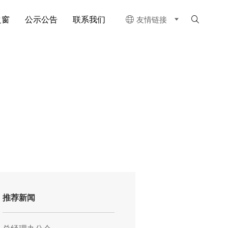
之窗
公示公告
联系我们
友情链接


推荐新闻