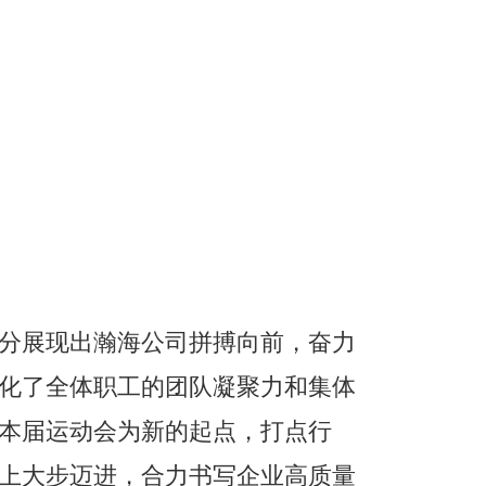
分展现
出瀚海公司拼搏向前，奋力
化了全体职工
的
团队凝聚力
和集体
本届运动会为新的起点，打点行
上大步迈进，合力书写企业高质量