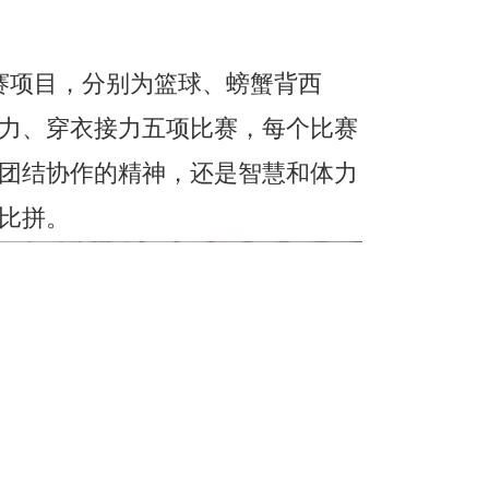
赛项目，分别为篮球、螃蟹背西
力、穿衣接力五项
比赛，
每个比赛
团结协作的精神，还是智慧和体力
比拼
。