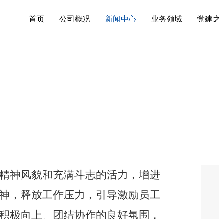
首页
公司概况
新闻中心
业务领域
党建
风采
精神风貌和充满斗志的活力
，增
进
神，释放工作压力，引导激励员工
积极向上、团结协作的
良好
氛围
，