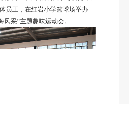
体员工，在
红岩小学
篮球场
举办
海风采
”主题趣味
运动会。