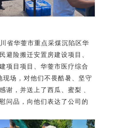
四川省华蓥市重点采煤沉陷区华
民避险搬迁安置房建设项目、
建项目项目、华蓥市医疗综合
地现场
，对他们不畏酷暑、坚守
感谢，并送上了西瓜、
蜜梨
﹑
慰问品，
向他们表达了
公司的