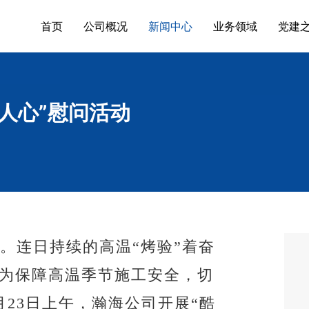
首页
公司概况
新闻中心
业务领域
党建
沁人心”慰问活动
人。连日持续的高温
“
烤验
”
着奋
为保障高温季节施工安全，切
月
23
日上午，瀚海公司开展
“
酷