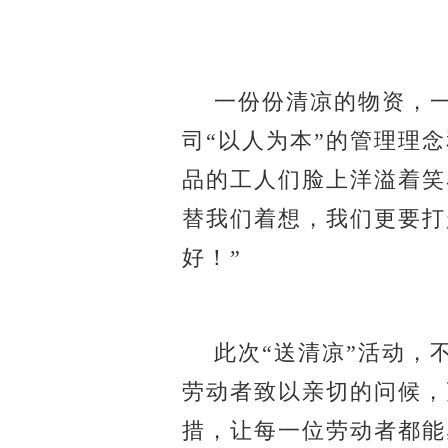
一份份清凉的物资，一
司
“
以人为本
”
的管理理念
品的
工人
们脸上洋溢着笑
替我们着想，我们更要打
好！
”
此次
“
送清凉
”
活动，
劳动者致以
亲切的
问候，
措，让每一位
劳动者
都能