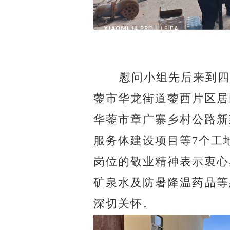
慰问小组
先后来到
蓥市华龙街道蓥西片区居
华蓥市章广寨乡村公路新
服务体建设项目等
7
个
工
岗位的敬业精神表示衷心
矿泉水及防暑降温药品等
深切关怀。