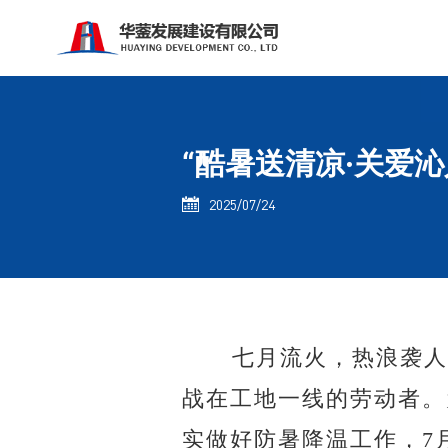
“酷暑送清凉·关爱
2025/07/24

七月流火，热浪袭
战在工地一线的劳动者。
实做好防暑降温工作，
7