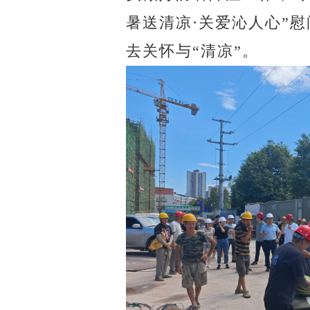
暑送清凉
·
关爱沁人心
”
慰
去关怀与
“
清凉
”
。