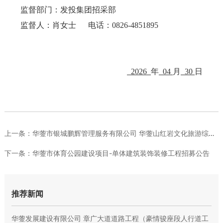
监督部门：发投集团招采部
监督人：肖女士
电话：
0826-4851895
2026
年
04
月
30
日
上一条：
华蓥市银城鹏辉管理服务有限公司 华蓥山红岩文化旅游综合体建设...
下一条：
华蓥市体育公园建设项目-单体建筑装饰装修工程招募公告
推荐新闻
华蓥发展建设有限公司 章广大道道路工程（豪情骏座段人行道工