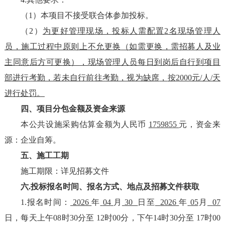
（
1）
本项目不接受联合体参加
投标
。
（
2）
为更好管理现场，投标人需配置
2
名现场管理人
员，施工过程中
原则上
不允更换
（如需更换，需招募人及业
主同意后方可更换）
，现场管理人员每日到岗后自行到项目
部进行考勤，若未自行前往考勤，视为缺席
，
按
2000元/人/天
进行处罚。
四、项目
分包金额
及资金来源
本
公共设施采购
估算金额为人民币
1759855
元，
资金来
源：
企业自筹
。
五、
施工
工期
施工期限
：
详见招募文件
六
.投标报名
时间、
报名方式、
地点
及
招募
文件获取
1.
报名时间：
2026
年
04
月
30
日至
2026
年
05
月
07
日，每天上午
08时30分至 12时00分，下午14时30分至 17时
0
0