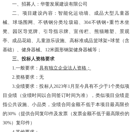
一、招募人：华蓥发展建设有限公司
二、项目建设内容：智能化运动墙、成品大型儿童器
械、球场围网、
不锈钢分类垃圾箱、
3
04不锈钢+重竹木坐
凳、园区导览牌、引导指示牌、宣传栏、熊猫雕塑、景观
亭、成品花箱、儿童游乐设施、高标准成品篮球架+球筐（含
基础）、健身器械、12米圆形钢架健身器械等；
三、投标人
资格要求
1.
一般要求：
具有独立企业法人资格；
2.资格要求：无
3.业绩要求：投标人2023年1月至今具有不少于1个类似项
目业绩（业绩时间以合同签订时间为准），类似项目业绩是
指公共设施、小品类，业绩合同金额不低于本项目最高限价
的30%（提供合同复印件及发票（发票金额不低于最高限价的
30%）复印件）
4.
其他要求：