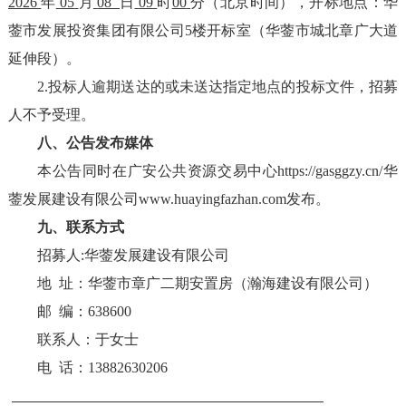
202
6
年
05
月
08
日
09
时
00
分
（北京时间），
开标地点：
华
蓥市发展投资集团
有限
公司
5楼
开标
室（华蓥市城北章广大道
延伸段）。
2.
投标人
逾期送达的或未送达指定地点的
投标
文件，
招募
人
不予受理。
八
、
公告发布媒体
本公告同时在广安公共资源交易中心
https://gasggzy.cn/华
蓥发展建设有限公司
www.huayingfazhan.com
发布。
九
、联系方式
招募
人
:华蓥发展建设有限公司
地
址：
华蓥市
章广二期安置房（瀚海建设有限公司）
邮
编：
638600
联系人：
于女士
电
话：
13
882630206