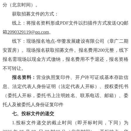
分（北京时间）。
获取招募文件的方式：
线上：将
报名资料形成
PDF文件以扫描件方式发送QQ邮
箱
2090329119@qq.com
。
线下：现场
报名
地点
-
华蓥
发展建设有限公司
（章广二期
安置房）
。
现场报名获取招募文件。报名费用
200元整，线下
报名需现场以现金方式缴纳，报名费用不予退还，报名资格
不可转让。
报名资料：
营业执照复印件、开户许可证或基本存款信
息、法定代表人身份证明（法定代表人开标）、授权委托书
（委托人开标，委托书上注明姓名、联系电话、邮箱）、委
托人及被委托人身份证复印件
七
、
投标
文件的递交
1.投标
文件递交的截止时间（即
开标
时间，下同）为