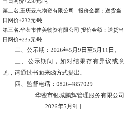
当日网价
+230
元
/
吨
第二名
.
重庆云志物资有限公司
报价金额
：
送货当
日网价
+232
元
/
吨
第三名
.
华蓥市佳美物资有限公司
报价金额
：
送货当
日网价
+235
元
/
吨
二、公示期：
202
6
年
5
月
9
日至
5
月
11
日。
三、公示期间，如对结果存有异议或意
见，请通过书面来函方式提出。
四、监督电话：
0826-485702
9
华蓥
市银城鹏辉管理服务有限公司
202
6
年
5
月
9
日