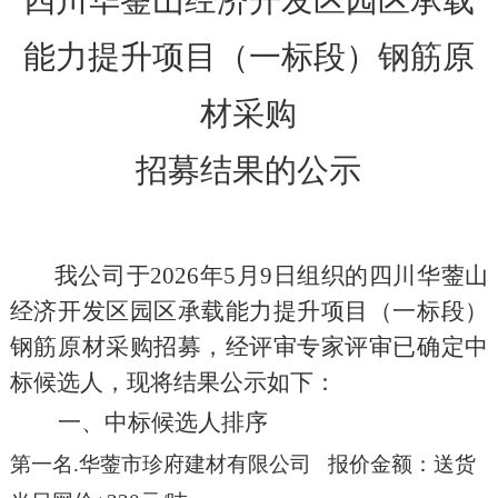
四川华蓥山经济开发区园区承载
能力提升项目（一标段）钢筋原
材采购
招募
结果的公示
我公司于
202
6
年
5
月
9
日组织的
四川华蓥山
经济开发区园区承载能力提升项目（一标段）
钢筋原材采购
招
募
，经评审
专家评审
已确定
中
标
候选人，现将结果公示如下：
一、
中标候选人排序
第一名
.
华蓥市珍府建材有限公司 报价金额：送货