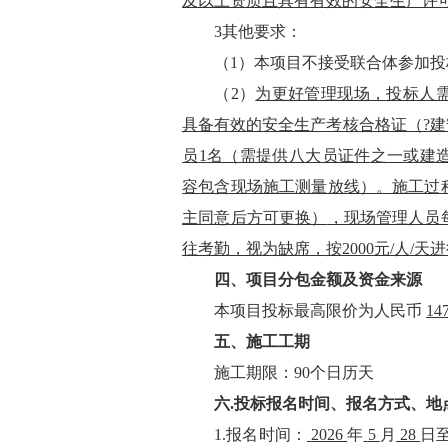
及以上资质且具有有效的安全生产许
3
其他要求：
（
1）
本项目不接受联合体参加
投
（
2）
为更好管理现场，投标人
具备有效的安全生产考核合格证（?建
员
1
名（需提供八大员证件
之一
或建
容包含现场施工测量放线
）。施工过
主同意后方可更换）
，现场管理人员
往考勤，视为缺席
，
按
2000元/人/
四、项目
分包金额
及资金来源
本
项目投标最高限价
为
人民币
14
五、
施工
工期
施工期限
：
90个日历天
六
.投标报名
时间、
报名方式、
地
1.
报名时间：
2026
年
5
月
28
日