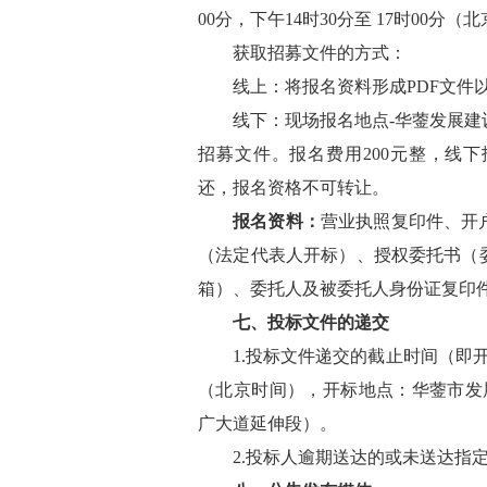
00分，下午14时30分至 17时
0
0分（北
获取招募文件的方式：
线上：将
报名资料形成
PDF文件
线下：现场
报名
地点
-
华蓥
发展建
招募文件。报名费用
200元整，线
还，报名资格不可转让。
报名资料：
营业执照复印件、开
（法定代表人开标）、授权委托书（
箱）、委托人及被委托人身份证复印
七
、
投标
文件的递交
1.投标
文件递交的截止时间（即
（北京时间），
开标地点：
华蓥市发
广大道延伸段）。
2.
投标人
逾期送达的或未送达指