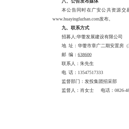
八
、
公告发布媒体
本公告同时在广安公共资源交
www.huayingfazhan.com
发布。
九
、联系方式
招募
人
:华蓥发展建设有限公司
地
址：
华蓥市
章广二期安置房（
邮
编：
638600
联系人：
朱先生
电
话：
13
547517333
监督部门：发投集团招采部
监督人：肖女士
电话：
0826-4