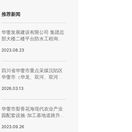
推荐新闻
华蓥发展建设有限公司 集团总
部大楼二楼平台防水工程询价
公告
2023.08.23
四川省华蓥市重点采煤沉陷区
华蓥市（华龙、双河、双河）
街道（蓥西、栋梁、城南）片
2026.03.13
区居民避险搬迁安置房建设项
目碎石运输服务采购 询价公告
华蓥市梨香花海现代农业产业
园配套设施-加工基地道路升级
改造四标段（机械） 竞价公告
2023.09.26
华蓥市交通投资有限责任公司