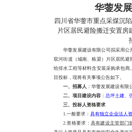
华蓥发
四川省华蓥市重点采煤沉陷
片区居民避险搬迁安置房
华蓥发展建设有限公司拟采用公
双河街道（城南、栋梁）片区居民避
给排水工程等材料含安装采购
承
包
商
目
投标
，现将有关事项公告如下。
一、招募
人
：
华蓥发展建设有限
二、
项目建设内容
：
总坪土建、
三、投标人
资格要求
1.
一般要求：
具有独立企业法人
2.
资格要求
：
具有建设主管部门