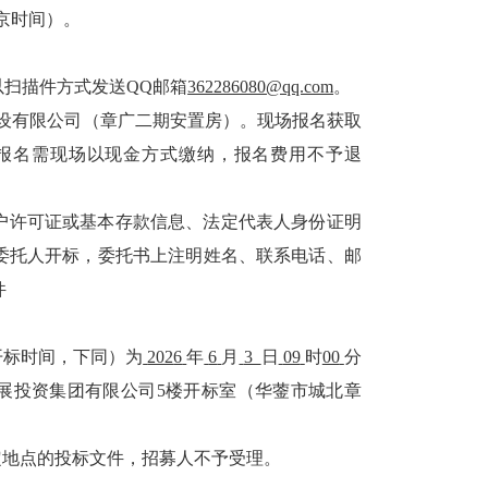
京时间）。
以扫描件方式发送QQ邮箱
362286080@qq.com
。
设有限公司
（章广二期安置房）
。
现场报名获取
下报名需现场以现金方式缴纳，报名费用不予退
户许可证或基本存款信息、法定代表人身份证明
委托人开标，委托书上注明姓名、联系电话、邮
件
开标
时间，下同）为
202
6
年
6
月
3
日
09
时
00
分
展投资集团
有限
公司
5楼
开标
室（华蓥市城北章
定地点的
投标
文件，
招募人
不予受理。