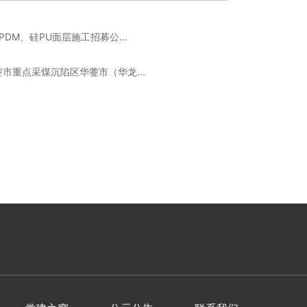
DM、硅PU面层施工招募公...
市重点采煤沉陷区华蓥市（华龙...