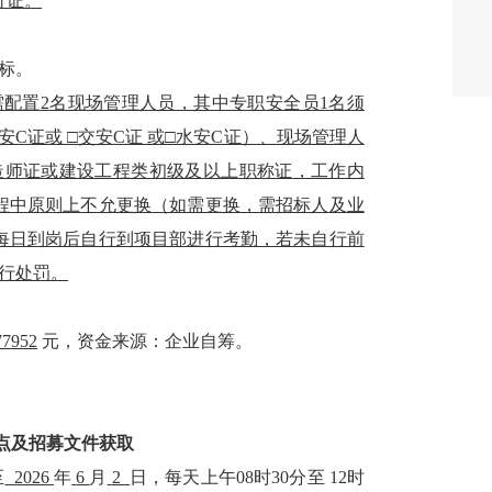
可证。
标
。
需配置
2
名现场管理人员，其中专职安全员
1名须
安C证或
□
交安
C证 或□水安C证）、现场管理人
造师证或建设工程类初级及以上职称证
，工作内
程中
原则上
不允更换
（如需更换，需招标人及业
每日到岗后自行到项目部进行考勤，若未自行前
天进行处罚。
77952
元，
资金来源：
企业自筹
。
点
及
招募
文件获取
至
2026
年
6
月
2
日，每天上午
08时30分至 12时