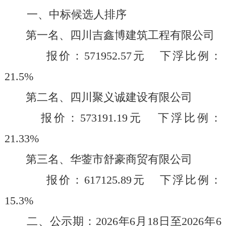
一、中标候选人排序
第一名、
四川吉鑫博建筑工程有限公司
报价：
571952.57
元
下浮比例：
21.5
%
第二名、
四川聚义诚建设有限公司
报价：
573191.19
元
下浮比例：
21.33
%
第三名、
华蓥市舒豪商贸有限公司
报价：
617125.89
元
下浮比例：
15.3
%
二、公示期：
202
6
年
6
月
18
日至
2026
年
6