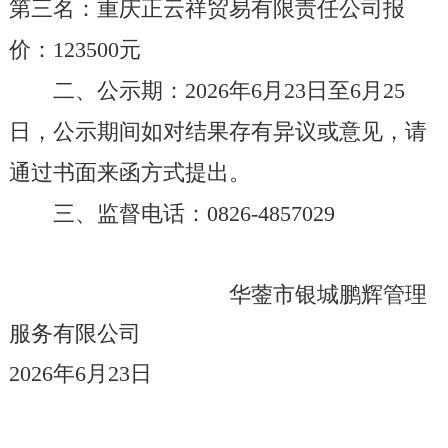
第
三
名：
重庆正云祥贸易有限责任公司
报
价：
123500
元
二、公示期：
202
6
年
6
月
23
日至
6
月
25
日
，公示期间
如对结果存有异议或意见，请
通过书面来函方式提出。
三
、监督电话
：
0826-485702
9
华蓥市银城鹏辉管理
服务有限公司
2026
年
6
月
23
日