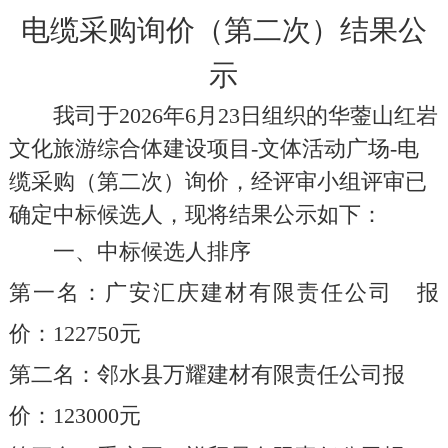
电缆采购询价（第二次）结果公
示
我司于
202
6
年
6
月
23
日组织的
华蓥山红岩
文化旅游综合体建设项目
-
文体活动广场
-
电
缆采购（第二次）询价
，经评审小组评审已
确定
中标
候选人，现将结果公示如下：
一、中标候选人排序
第一名
：
广安汇庆建材有限责任公司
报
价：
122750
元
第二名：
邻水县万耀建材有限责任公司
报
价：
123000
元