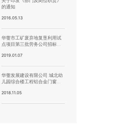
关于印发《部门及岗位职责》
的通知
2016.05.13
华蓥市工矿废弃地复垦利用试
点项目第三批劳务公司招标公
告
2019.01.07
华蓥发展建设有限公司 城北幼
儿园综合楼工程铝合金门窗采
购 项目流选公示
2018.11.05