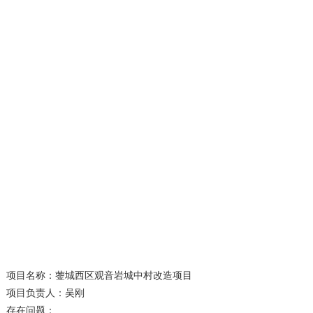
项目名称：蓥城西区观音岩城中村改造项目
项目负责人：吴刚
存在问题：