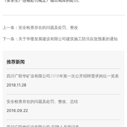
《安全生产违规处罚规定》做出相应的处罚。
上一条：
安全检查存在的问题及处罚、整改
下一条：
关于华蓥发展建设有限公司建筑施工防汛应急预案的通知
推荐新闻
四川广联华矿业有限公司2018年第一次公开招聘需求岗位一览表
2018.11.28
安全检查存在的问题及处罚、整改、总结
2016.09.22
四川广联华矿业有限公司 应聘人员登记表