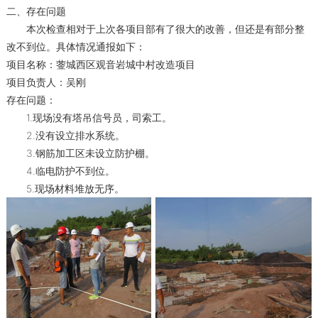
二、存在问题
本次检查相对于上次各项目部有了很大的改善，但还是有部分整
改不到位。具体情况通报如下：
项目名称：蓥城西区观音岩城中村改造项目
项目负责人：吴刚
存在问题：
1.现场没有塔吊信号员，司索工。
2.没有设立排水系统。
3.钢筋加工区未设立防护棚。
4.临电防护不到位。
5.现场材料堆放无序。