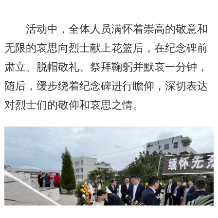
活动中，全体人员满怀
着崇高的
敬意和
无限
的
哀思向烈士献上花篮
后
，在纪念碑前
肃立、脱帽敬礼
、
祭拜鞠躬并默哀一分钟，
随后，缓步绕着纪念碑进行瞻仰，深切表达
对烈士们的敬仰和哀思之情
。