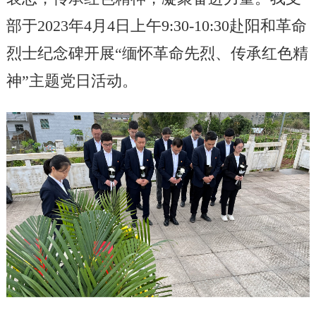
部
于
2023
年
4
月
4
日上
午
9:30-10:30
赴
阳和革命
烈士纪念碑开
展
“缅怀革命先烈
、
传承红色精
神
”主题
党日
活动
。