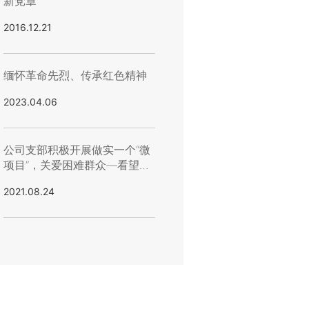
新党章
2016.12.21
缅怀革命先烈、传承红色精神
2023.04.06
公司支部积极开展做实一个“微
项目”，关爱困难群众—看望困
难群众活动小记
2021.08.24