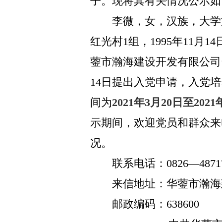
子。现将其有关情况公示如
李微，女，汉族，大学
红光村1组，1995年11月1
蓥市瀚海建设开发有限公司资
14日提出入党申请，入党
间为
2021年3月20日至20
示期间，欢迎党员和群众来
况。
联系电话：0826—4871
来信地址：华蓥市瀚海
邮政编码：638600