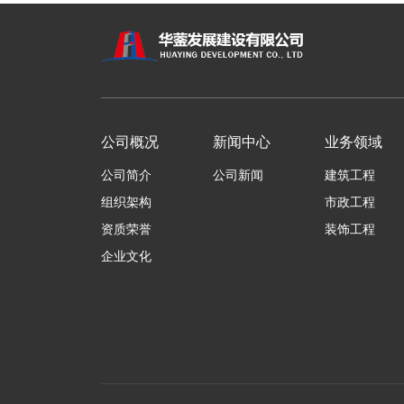
公司概况
新闻中心
业务领域
公司简介
公司新闻
建筑工程
组织架构
市政工程
资质荣誉
装饰工程
企业文化