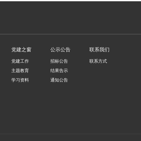
党建之窗
公示公告
联系我们
党建工作
招标公告
联系方式
主题教育
结果告示
学习资料
通知公告