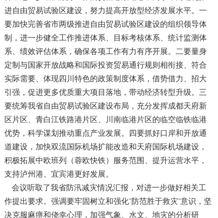
进自由贸易试验区建设，努力提高开放型经济发展水平。一
要加快完善省市两级推进自由贸易试验区建设的组织领导体
制，进一步健全工作推进体系、目标考核体系、统计监测体
系、绩效评估体系，确保各项工作有力有序开展。二要量身
定制与国家开放战略和国际投资贸易通行规则相衔接、符合
实际需要、体现四川特色的政策制度体系，借势借力、招大
引强，促进更多优质重大项目落地，带动经济转型升级。三
要统筹我省自由贸易试验区建设布局，充分发挥成都天府新
区片区、青白江铁路港片区、川南临港片区的临空临铁临港
优势，科学谋划推动重点产业发展。四要抓好口岸和开放通
道建设，加快双流国际机场扩能改造和天府国际机场建设，
积极拓展中欧班列（蓉欧快铁）服务范围、提升运营水平，
支持泸州港、宜宾港更好发展。
会议听取了我省防汛减灾情况汇报，对进一步做好相关工
作提出要求。强调要牢固树立和强化“防范胜于救灾”意识，坚
决克服麻痹和侥幸心理，加强气象、水文、地灾的分析研