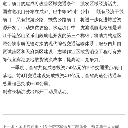
道，项目的建成将改善区域交通条件，激发区域经济活力。
国省道项目分布在成都、巴中等6个市（州），既有经济干线
项目，又有旅游公路、扶贫公路项目，将进一步促进旅游资
源开发，带动扶贫攻坚。水运项目中，虎渡溪航电枢纽是岷
江干流彭山至乐山段航电开发的第三个梯级，将助力构建区
域公铁水航无缝对接的现代综合交通运输体系，服务四川自
贸试验区和天府新区建设；志城作业区散货泊位工程可有效
降低宜宾港腹地散货物流成本，提高港口竞争力。
一季度，全省共促成总投资750亿元的19个交通重点项目
落地。前4月交通建设完成投资403亿元，全省高速公路通车
总里程已突破6600公里。
副省长杨洪波出席开工动员活动。
上一条：
国务院通报：16个督查案涉及工程质量、预算等千人被问责处理