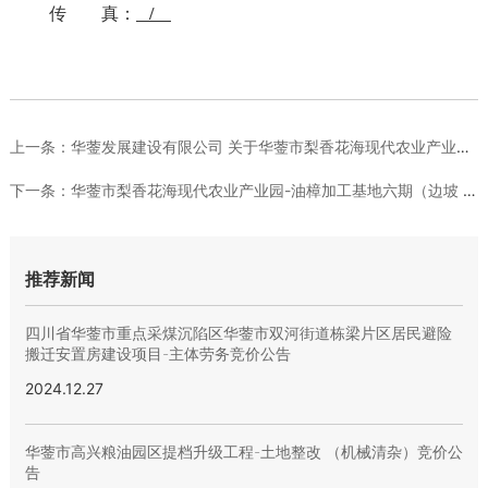
传 真：
/
上一条：
华蓥发展建设有限公司 关于华蓥市梨香花海现代农业产业园-油樟...
下一条：
华蓥市梨香花海现代农业产业园-油樟加工基地六期（边坡 整治）...
推荐新闻
四川省华蓥市重点采煤沉陷区华蓥市双河街道栋梁片区居民避险
搬迁安置房建设项目-主体劳务竞价公告
2024.12.27
华蓥市高兴粮油园区提档升级工程-土地整改 （机械清杂）竞价公
告