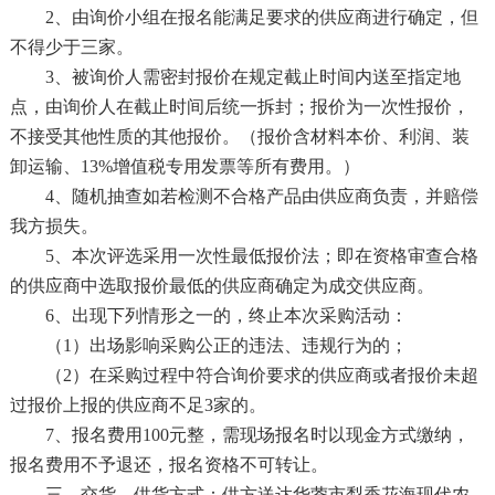
2、由询价小组在报名能满足要求的供应商进行确定，但
不得少于三家。
3、被询价人需密封报价在规定截止时间内送至指定地
点，由询价人在截止时间后统一拆封；报价为一次性报价，
不接受其他性质的其他报价。（报价含材料本价、利润、装
卸运输、13%增值税专用发票等所有费用。）
4、随机抽查如若检测不合格产品由供应商负责，并赔偿
我方损失。
5、本次评选采用一次性最低报价法；即在资格审查合格
的供应商中选取报价最低的供应商确定为成交供应商。
6、出现下列情形之一的，终止本次采购活动：
（
1）出场影响采购公正的违法、违规行为的；
（
2）在采购过程中符合询价要求的供应商或者报价未超
过报价上报的供应商不足3家的。
7、
报名费用
1
00元整，需现场报名时以现金方式缴纳，
报名费用不予退还，报名资格不可转让。
三、交货、供货方式：供方送达
华蓥市梨香花海现代农