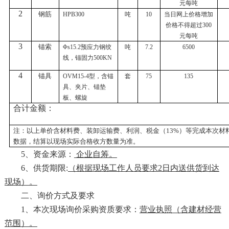
元每吨
2
钢筋
HPB300
吨
10
当日网上价格增加
价格不得超过
300
元每吨
3
锚索
Φs15.2预应力钢绞
吨
7.2
6500
线，锚固力500KN
4
锚具
OVM15-4型，含锚
套
75
135
具、夹片、锚垫
板、螺旋
合计金额：
注：以上单价含材料费、装卸运输费、利润、税金（
13%）等完成本次
数据，结算以现场实际合格收方数量为准。
5、资金来源：
企业自筹。
6、供货期限:
（
根据现场工作人员要求
2日内送
供货
到达
现场
）
。
二、询价方式及要求
1、本次现场询价采购资质要求：
营业执照（含建材经营
范围）。