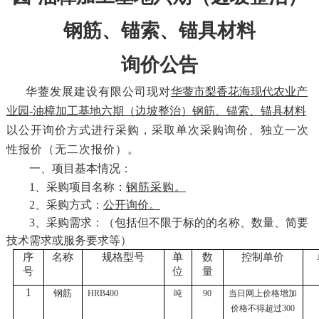
钢筋
、
锚索、锚具材
料
询价公告
华蓥
发展建设有限公司
现对
华蓥市梨香花海现代农业产
业园
-油樟加工基地六期（边坡整治）
钢筋
、
锚索、锚具
材料
以公开询价方式进行采购，采取单次采购询价、独立一次
性报价（无二次报价）。
一、项目基本情况：
1、采购项目名称：
钢筋采购
。
2、采购方式：
公开询价。
3、采购需求：（包括但不限于标的的名称、数量、简要
技术需求或服务要求等）
序
名称
规格型号
单
数
控制单价
号
位
量
1
钢筋
HRB400
吨
90
当日网上价格增加
价格不得超过
300