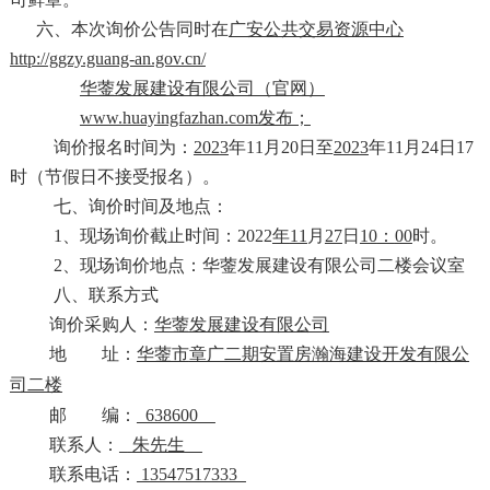
六、
本次询价公告同时在
广安公共交易资源中心
http://ggzy.guang-an.gov.cn/
华蓥发展建设有限公司（官网）
www.huayingfazhan.com发布；
询价
报名
时间为：
202
3
年
11
月
20
日至
202
3
年
11
月
24
日
17
时（节假日不接受报名）
。
七、询价时间及地点：
1、现场询价截止时间：202
2
年
11
月
27
日
10
：
00
时。
2、现场询价地点：华蓥发展建设有限公司二楼会议室
八、联系方式
询价采购人：
华蓥
发展建设有限公司
地 址：
华蓥市
章广二期安置房瀚海建设开发有限公
司二楼
邮 编：
638600
联
系
人：
朱先生
联系电话：
13547517333