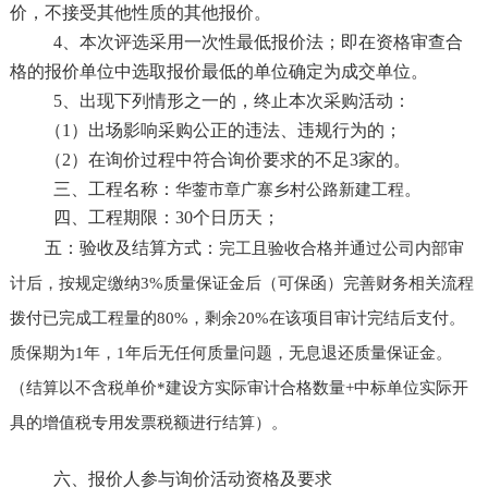
价，不接受其他性质的其他报价。
4、本次评选采用一次性最低报价法；即在资格审查合
格的报价单位中选取报价最低的单位确定为成交单位。
5、出现下列情形之一的，终止本次采购活动：
（
1）出场影响采购公正的违法、违规行为的；
（
2）在询价过程中符合询价要求的不足3家的。
三、工程名称：
。
华蓥市章广寨乡村公路新建工程
四、工程期限：
30个日历天；
五：验收及结算方式：
完工且验收合格并通过公司内部审
计后，按规定缴纳
3%质量保证金后（可保函）完善财务相关流程
拨付已完成工程量的80%，剩余20%在该项目审计完结后支付。
质保期为1年，1年后无任何质量问题，无息退还质量保证金。
（结算以不含税单价*建设方实际审计合格数量+中标单位实际开
具的增值税专用发票税额进行结算）。
六、报价人参与询价活动资格及要求