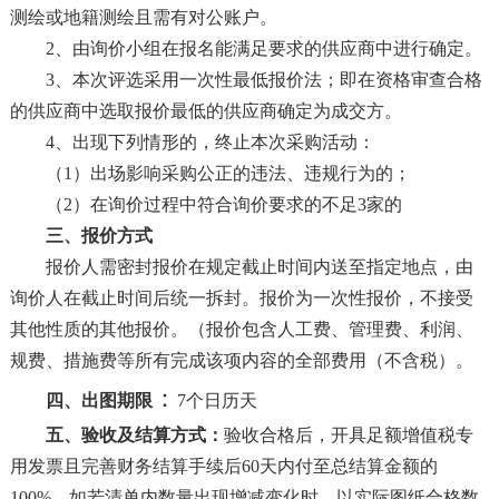
测绘或地籍测绘且需有对公账户。
2、由询价小组在报名能满足要求的供应商中进行确定。
3、本次评选采用一次性最低报价法；即在资格审查合格
的供应商中选取报价最低的供应商确定为成交方。
4、出现下列情形的，终止本次采购活动：
（
1）出场影响采购公正的违法、违规行为的；
（
2）在询价过程中符合询价要求的不足3家的
三、报价方式
报价人需密封报价在规定截止时间内送至指定地点，由
询价人在截止时间后统一拆封。报价为一次性报价，不接受
其他性质的其他报价。（报价包含人工费、管理费、利润、
规费、措施费等所有完成该项内容的全部费用（不含税）。
：
四、出图期限
7
个日历天
五、验收及结算方式：
验收合格后，开具足额增值税专
用发票且完善财务结算手续后
60天内付至总结算金额的
100%，如若清单内数量出现增减变化时，以实际图纸合格数