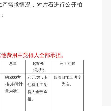
生产需求情况，对
片石
进行公开拍
：
其他费用由竞得人全部承担。
总量
起拍价
完工期限
(元/
方
)
约
5000
方
35
元
/
方，
其
随项目施工进度
（以实际计
为准。
他费用由竞
量为准）
得人全部承
担。