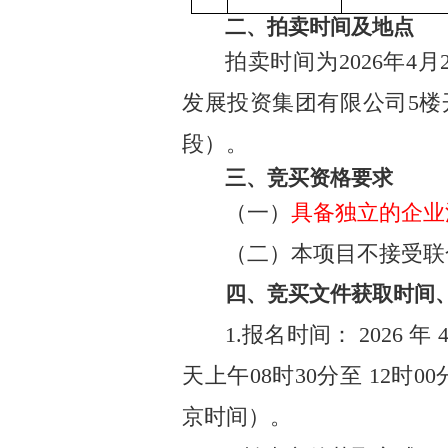
二
、拍卖时间及地点
拍卖时间为
202
6
年
4
月
发展投资集团有限公司
5
楼
段）。
三
、竞买资格要求
（一）
具备独立的企业
（二）
本项目
不
接受联
四
、竞买
文件获取时间
1.
报名时间：
2026
年
天上午
08
时
30
分至
12
时
00
京时间）。