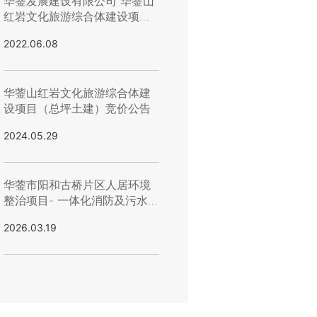
华蓥发展建设有限公司 华蓥山
红岩文化旅游综合体建设项目
给排水等零星材料采购询价公
2022.06.08
告
华蓥山红岩文化旅游综合体建
设项目（总坪土建）竞价公告
2024.05.29
华蓥市阳和古桥片区人居环境
整治项目- 一体化消防及污水
泵站安装工程（第二次）招标
2026.03.19
公告