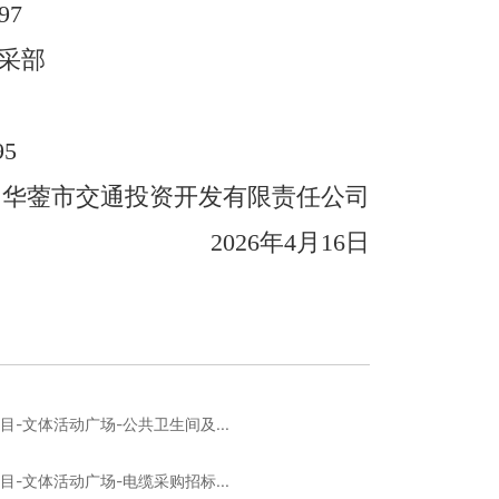
97
采部
95
华蓥市交通投资开发有限责任公司
2026
年
4
月
16
日
-文体活动广场-公共卫生间及...
-文体活动广场-电缆采购招标...