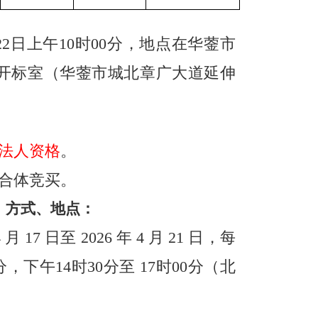
22
日上午
10
时
00
分，地点在华蓥市
开标室（华蓥市城北章广大道延伸
法人资格
。
合体竞买
。
、方式、地点：
4
月
17
日至
2026
年
4
月
21
日，每
分，下午
14
时
30
分至
17
时
00
分（北