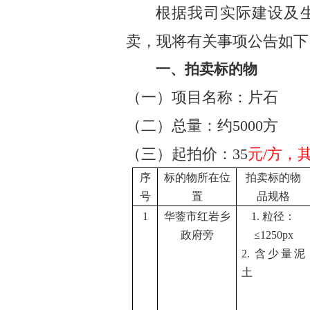
根据我司实际建设及
卖
，
现将有关事项公告如下
一、拍卖标的物
（一）
项目
名称
：
片石
（二）
总量：约
5000
方
（三）
起拍价：
35
元
/
方
，
序
标的物所在位
拍卖标的物
号
置
品规格
1
华蓥
市红岩乡
1.
粒径：
政府旁
≤
1250px
2.
含少量泥
土