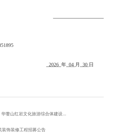
26-4851895
2026
年
04
月
30
日
华蓥山红岩文化旅游综合体建设...
筑装饰装修工程招募公告