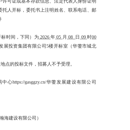
户许可证或基本存款信息、法定代表人身份证明
委托人开标，委托书上注明姓名、联系电话、邮
件
开标
时间，下同）为
202
6
年
05
月
08
日
09
时
00
发展投资集团
有限
公司
5楼
开标
室（华蓥市城北
定地点的
投标
文件，
招募人
不予受理。
易中心
https://gasggzy.cn/华蓥发展建设有限公司
瀚海建设有限公司）