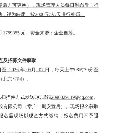
意后方可更换）
，现场管理人员每日到岗后自行
勤，视为缺席
，
按
2000元/人/天进行处罚。
币
1759855
元，
资金来源：
企业自筹
。
点
及
招募
文件获取
日至
2026
年
05
月
07
日，每天上午
08时30分至
分（北京时间）。
以扫描件方式发送QQ邮箱
2090329119@qq.com
。
设有限公司
（章广二期安置房）
。
现场报名获取
下报名需现场以现金方式缴纳，报名费用不予退