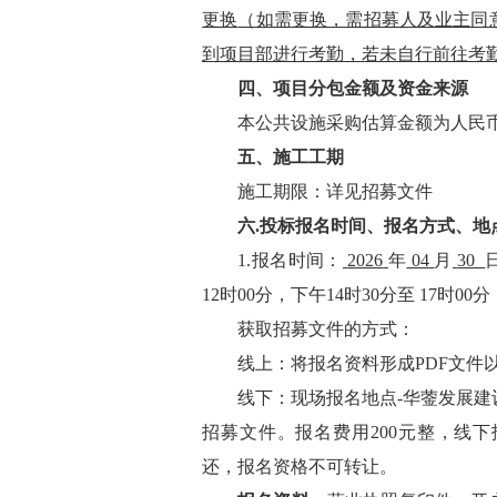
更换
（如需更换，需招募人及业主同
到项目部进行考勤，若未自行前往考
四、项目
分包金额
及资金来源
本
公共设施采购
估算金额为人民
五、
施工
工期
施工期限
：
详见招募文件
六
.投标报名
时间、
报名方式、
地
1.
报名时间：
2026
年
04
月
30
12时00分，下午14时30分至 17时
0
0
获取招募文件的方式：
线上：将
报名资料形成
PDF文件
线下：现场
报名
地点
-
华蓥
发展建
招募文件。报名费用
200元整，线
还，报名资格不可转让。