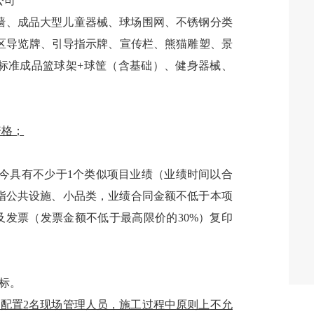
公司
墙、成品大型儿童器械、球场围网、
不锈钢分类
园区导览牌、引导指示牌、宣传栏、熊猫雕塑、景
标准成品篮球架+球筐（含基础）、健身器械、
资格；
月至今具有不少于1个类似项目业绩（业绩时间以合
指公共设施、小品类，业绩合同金额不低于本项
及发票（发票金额不低于最高限价的30%）复印
标
。
需配置
2
名现场管理人员，施工过程中
原则上
不允