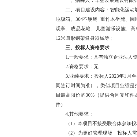
一、招募人：华蓥发展建设有限
二、项目建设内容：智能化运动
垃圾箱、
3
04不锈钢+重竹木坐凳、
观亭、成品花箱、儿童游乐设施、高
12米圆形钢架健身器械等；
三、投标人
资格要求
1.
一般要求：
具有独立企业法人
2.资格要求：无
3.业绩要求：投标人2023年1
同签订时间为准），类似项目业绩是
目最高限价的30%（提供合同复印件
件）
4.
其他要求：
（
1）
本项目不接受联合体参加
投
（
2）
为更好管理现场，投标人