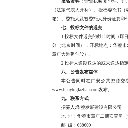
报名资料：
营业执照复印件、开
（法定代表人开标）、授权委托书（
箱）、委托人及被委托人身份证复印
七
、
投标
文件的递交
1.投标
文件递交的截止时间（即
分
（北京时间），
开标地点：
华蓥市
章广大道延伸段）。
2.
投标人
逾期送达的或未送达指
八
、
公告发布媒体
本公告同时在广安公共资源交
www.huayingfazhan.com
发布。
九
、联系方式
招募
人
:华蓥发展建设有限公司
地
址：
华蓥市
章广二期安置房（
邮
编：
638600