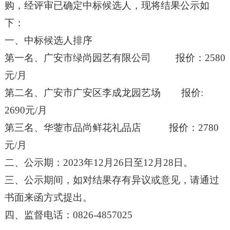
购
，经评审已确定
中
标候选人，现将结果公示如
下：
一、中标候选人排序
第一名、
广安市绿尚园艺有限公司
报价：
2580
元
/月
第二名、
广安市广安区李成龙园艺场
报价
:
2690元/月
第三名、华蓥市品尚鲜花礼品店
报价：
2780
元
/月
二、公示期：
202
3
年
12
月
26
日至
12
月
28
日。
三、公示期间，如对结果存有异议或意见，请通过
书面来函方式提出。
四、监督电话：
0826-4857025