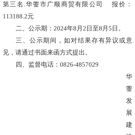
第三名
.
华蓥市广顺商贸有限公司
报价：
113188.2
元
二、公示期：
202
4
年
8
月
2
日至
8
月
5
日。
三、公示期间，如对结果存有异议或意
见，请通过书面来函方式提出。
四、监督电话：
0826-485702
9
华
蓥
发
展
建