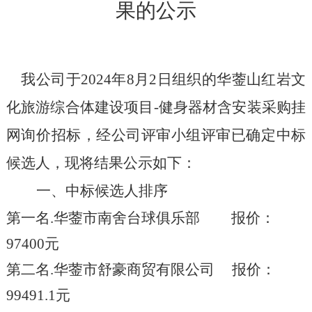
果的公示
我公司于
202
4
年
8
月
2
日组织的华蓥山红岩文
化旅游综合体建设项目
-
健身器材含安装采购挂
网询价
招标，经
公司
评审小组
评审
已确定
中标
候选人，现将结果公示如下：
一、
中标候选人排序
第一名
.
华蓥市南舍台球俱乐部
报价：
97400
元
第二名
.
华蓥市舒豪商贸有限公司
报价：
99491.1
元