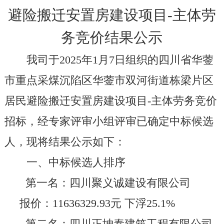
避险搬迁安置房建设项目
-主体劳
务竞价结果公示
我司于
202
5
年
1
月
7
日组织的
四川省华蓥
市重点采煤沉陷区华蓥市双河街道栋梁片区
居民避险搬迁安置房建设项目
-
主体劳务
竞价
招标
，经
专家
评审小组评审已确定
中标
候选
人，现将结果公示如下：
一、中标候选人排序
第一名
：
四川聚义诚建设有限公司
报价：
11636329.93
元
下浮
25.1%
第二名：
四川正坤泰建筑工程有限公司