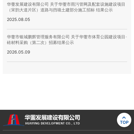
华蓥发展建设有限公司 关于华蓥市雨污管网及配套设施建设项目
（宋韵大道片区）道路与挡墙土建部分施工招标 结果公示
2025.08.05
华蓥市银城鹏辉管理服务有限公司 关于华蓥市体育公园建设项目-
砖材料采购（第二次）招募结果公示
2026.05.09

TOP