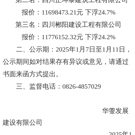
报价：
11698473.21
元
下浮
24.7%
第三名：
四川郴阳建设工程有限公司
报价：
11776152.32
元
下浮
24.2%
二、公示期：
202
5
年
1
月
7
日至
1
月
11
日
，
公示期间
如对结果存有异议或意见，请通过
书面来函方式提出。
三
、监督电话
：
0826-485702
9
华蓥发展
建设有限公司
202
5
年
1