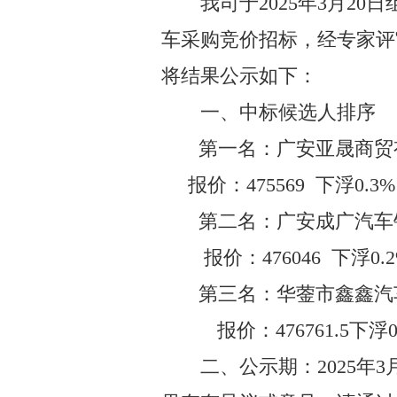
我司于
202
5
年
3
月
20
日
车采购
竞价招标
，经
专家
评
将结果公示如下：
一、中标候选人排序
第一名
：广安亚晟商贸
报价：
475569
下浮
0.3%
第二名：
广安成广汽车
报价：
476046
下浮
0.
第三名：
华蓥市鑫鑫汽
报价：
476761.5
下浮
二、公示期：
202
5
年
3