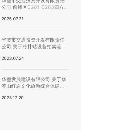
华蓥市交通投资开发有限责任
公司 前锋区C281-C283四方
山村幸福美丽乡村路建设工程
2025.07.31
路基、管涵和绿化（人工及机
械） 第二次流标公示
华蓥市交通投资开发有限责任
公司 关于冷拌站设备拍卖流标
公示
2023.07.24
华蓥发展建设有限公司 关于华
蓥山红岩文化旅游综合体建设
项目-石塑地板、防地毯地胶材
2023.12.20
料含安装采购 （C包）招标结
果的公示