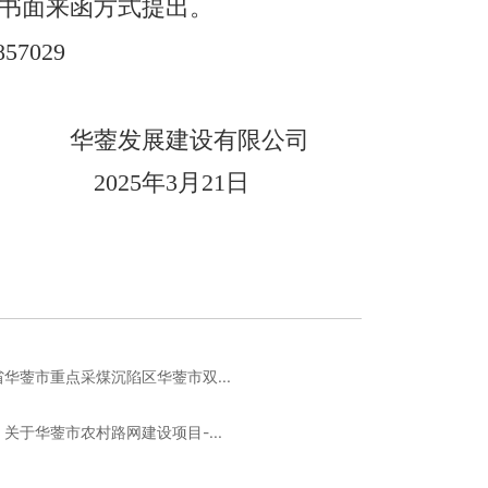
书面来函方式提出。
85702
9
华蓥发展建设有限公司
202
5
年
3
月
21
日
华蓥市重点采煤沉陷区华蓥市双...
关于华蓥市农村路网建设项目-...