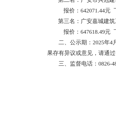
报价：
642071.44
元
第三名：
广安嘉城建筑
报价：
647618.49
元
二、公示期：
202
5
年
4
果存有异议或意见，请通过
三
、监督电话
：
0826-4