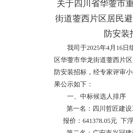
关于四川省华蓥市
街道蓥西片区居民避
防安装
我司于
202
5
年
4
月
16
日
区华蓥市华龙街道蓥西片区
防安装
招标
，经
专家
评审小
果公示如下：
一、中标候选人排序
第一名
：
四川哲匠建设
报价：
641378.05
元
下
第二名：
广安市兴冠建