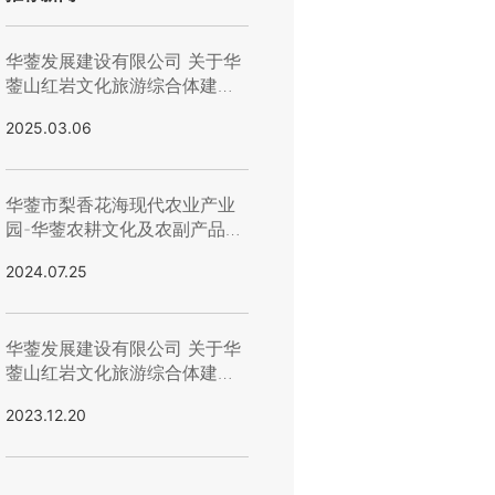
华蓥发展建设有限公司 关于华
蓥山红岩文化旅游综合体建设
项目-华蓥山革命历史教育中心
2025.03.06
会议中心一层走廊及党群中心
浸水维修施工询价招标结果的
公示
华蓥市梨香花海现代农业产业
园-华蓥农耕文化及农副产品展
示综合馆一期 （单体建筑）竞
2024.07.25
价结果公示
华蓥发展建设有限公司 关于华
蓥山红岩文化旅游综合体建设
项目-土方购买（D包）招标结
2023.12.20
果的公示