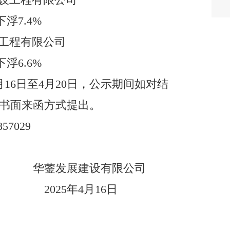
下浮
7.4%
工程有限公司
下浮
6.6%
月
16
日至
4
月
20
日
，公示期间
如对结
书面来函方式提出。
85702
9
华蓥发展建设有限公司
202
5
年
4
月
16
日