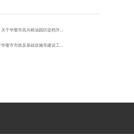
关于华蓥市高兴粮油园区提档升...
华蓥市市政及基础设施等建设工...