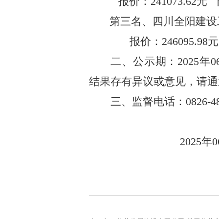
报价：
241073.62
元
第三名、
四川全阳建设
报价：
246095.98
元
二、公示期：
2025
年
0
结果存有异议或意见，请通
三、监督电话：
0826-4
2025
年
0