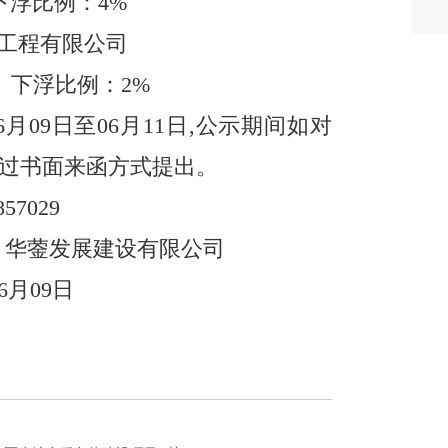
下浮比例：
4
%
工程有限公司
下浮比例：
2
%
6
月
09
日至
0
6
月
1
1
日
,
公示期间如对
过书面来函方式提出。
857029
华蓥发展建设有限公司
6
月
09
日