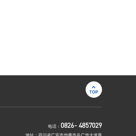

TOP
0826- 4857029
电话：
地址：四川省广安市华蓥市岳广华大道章