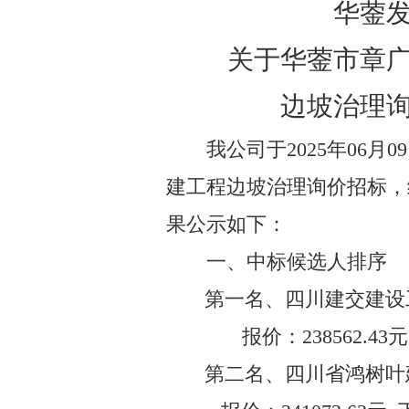
华蓥
关于华蓥市章
边坡治理
我公司于
2025
年
0
6
月
09
建工程边坡治理询价
招标，
果公示如下：
一、中标候选人排序
第一名、
四川建交建设
报价：
238562.43
元
第二名、
四川省鸿树叶