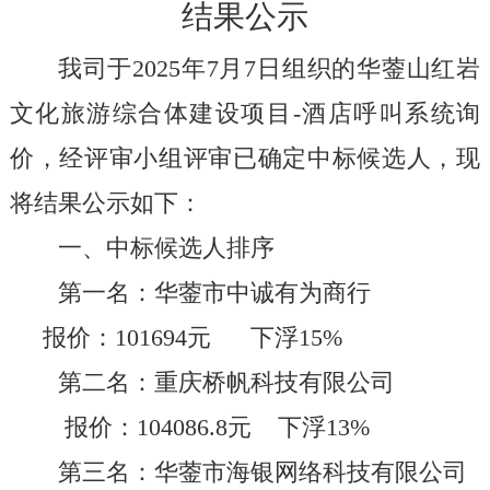
结果公示
我司于
202
5
年
7
月
7
日组织的
华蓥山红岩
文化旅游综合体建设项目
-
酒店呼叫系统询
价
，经评审小组评审已确定
中标
候选人，现
将结果公示如下：
一、中标候选人排序
第一名
：华蓥市中诚有为商行
报价：
101694
元 下浮
15%
第二名：
重庆桥帆科技有限公司
报价：
104086.8
元 下浮
13%
第三名：
华蓥市海银网络科技有限公司