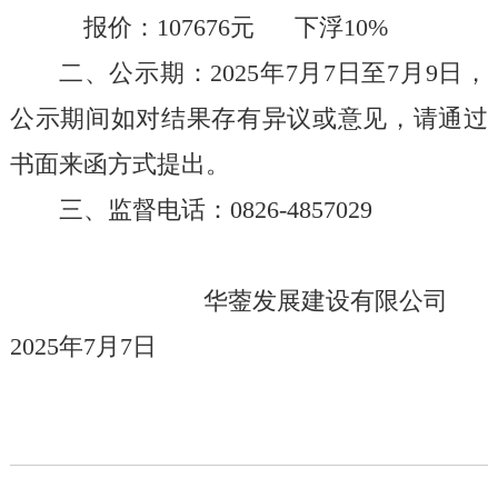
报价：
107676
元 下浮
10%
二、公示期：
202
5
年
7
月
7
日至
7
月
9
日
，
公示期间
如对结果存有异议或意见，请通过
书面来函方式提出。
三
、监督电话
：
0826-485702
9
华蓥发展建设有限公司
2025
年
7
月
7
日