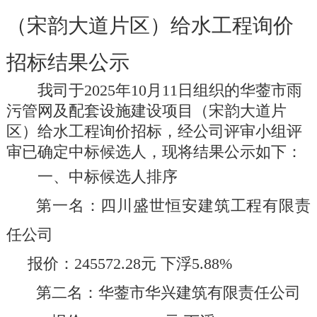
（宋韵大道片区）给水工程询价
招标结果公示
我司于
202
5
年
10
月
11
日组织的
华蓥市雨
污管网及配套设施建设项目（宋韵大道片
区）给水工程询价
招标
，经
公司
评审小组评
审已确定
中标
候选人，现将结果公示如下：
一、中标候选人排序
第一名
：
四川盛世恒安建筑工程
有限责
任公司
报价：
245572.28
元
下浮
5.88%
第二名：
华蓥市华兴建筑有限责任公司