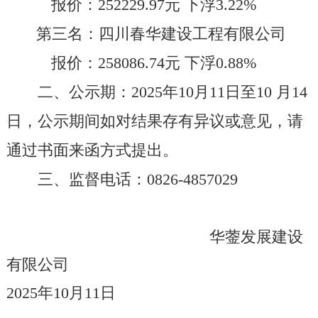
报价：
252229.97
元
下浮
3.22%
第
三
名：
四川春华建设工程
有限公司
报价：
258086.74
元
下浮
0.88%
二、公示期：
202
5
年
10
月
11
日至
10
月
14
日
，公示期间
如对结果存有异议或意见，请
通过书面来函方式提出。
三
、监督电话
：
0826-485702
9
华蓥
发展建设
有限
公司
2025
年
10
月
11
日