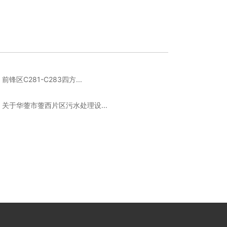
区C281-C283四方...
关于华蓥市蓥西片区污水处理设...