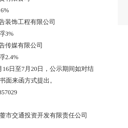
.6%
告装饰工程有限公司
浮
3%
告传媒有限公司
浮
2.4%
月
16
日至
7
月
20
日
，公示期间
如对结
书面来函方式提出。
85702
9
蓥
市交通投资开发
有限
责任公司