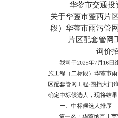
华蓥市交通投
关于华蓥市蓥西片
段）华蓥市雨污管
片区配套管网
询价
我司于
202
5
年
7
月
16
日
施工程（二标段）华蓥市雨
区配套管网工程
-
围挡大门
确定
中标
候选人，现将结果
一、中标候选人排序
第一名
：
华蓥纳百川商