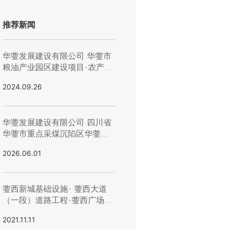
推荐新闻
华蓥发展建设有限公司 华蓥市
粮油产业园区建设项目-农产品
加工车间和新建配套服务楼碎
2024.09.26
石流标公示
华蓥发展建设有限公司 四川省
华蓥市重点采煤沉陷区华蓥市
（华龙、双河、双河）街道
2026.06.01
（蓥西、栋梁、城南）片区居
民避险搬迁安置房建设项目铝
合金 防雨百页材料含安装询价
蓥西新城基础设施- 蓥西大道
流标公示
（一段）道路工程-蓥西广场施
工班组询价结果公告
2021.11.11