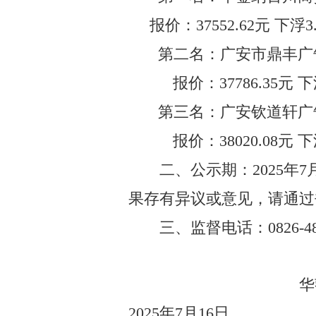
报价：
37552.62
元
下浮
3
第二名：
广安市鼎丰广
报价：
37786.35
元
下
第
三
名：
广安钦道轩广
报价：
38020.08
元
下
二、公示期：
202
5
年
7
果存有异议或意见，请通过
三
、监督电话
：
0826-4
华
2025
年
7
月
16
日