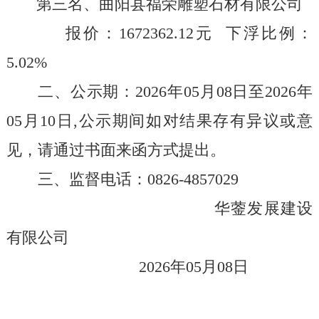
第三名、
曲阳县福荣雕塑石材有限公司
报价：
1672362.12
元
下浮比例：
5.02
%
二、公示期：
202
6
年
05
月
08
日至
2026
年
05
月
10
日
,
公示期间如对结果存有异议或意
见，请通过书面来函方式提出。
三、监督电话：
0826-4857029
华蓥发展建设
有限公司
202
6
年
05
月
08
日