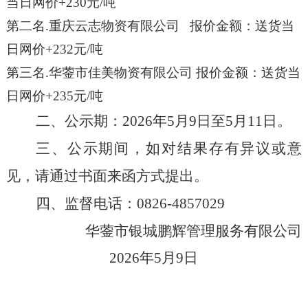
当日网价
+230
元
/
吨
第二名
.
重庆云志物资有限公司
报价金额
：
送货当
日网价
+232
元
/
吨
第三名
.
华蓥市佳美物资有限公司
报价金额
：
送货当
日网价
+235
元
/
吨
二、公示期：
202
6
年
5
月
9
日至
5
月
11
日。
三、公示期间，如对结果存有异议或意
见，请通过书面来函方式提出。
四、监督电话：
0826-485702
9
华蓥
市银城鹏辉管理服务有限公司
202
6
年
5
月
9
日