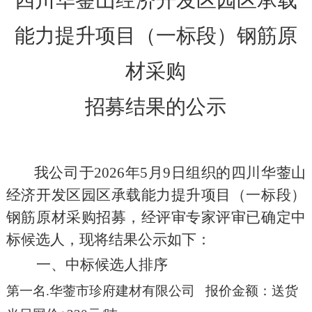
四川华蓥山经济开发区园区承载
能力提升项目（一标段）钢筋原
材采购
招募
结果的公示
我公司于
202
6
年
5
月
9
日组织的
四川华蓥山
经济开发区园区承载能力提升项目（一标段）
钢筋原材采购
招
募
，经评审
专家评审
已确定
中
标
候选人，现将结果公示如下：
一、
中标候选人排序
第一名
.
华蓥市珍府建材有限公司 报价金额：送货