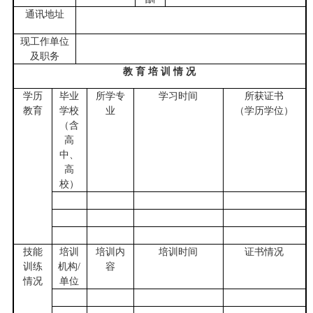
通讯地址
现工作单位
及职务
教 育 培 训 情 况
学历
毕业
所学专
学习时间
所获证书
教育
学校
业
（学历学位）
（含
高
中、
高
校）
技能
培训
培训内
培训时间
证书情况
训练
机构/
容
情况
单位