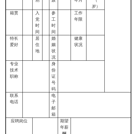
别
族
年月
（
岁）
籍贯
入
参
工作
党
工
年限
时
时
间
间
特长
居
婚
健康
爱好
住
姻
状况
地
状
况
专业
身
技术
份
职称
证
号
码
联系
电
电话
子
邮
箱
应聘岗位
期望
年薪
酬