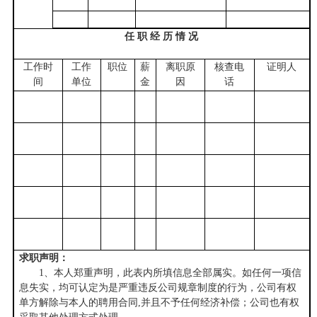
任 职 经 历 情 况
工作时
工作
职位
薪
离职原
核查电
证明人
间
单位
金
因
话
求职声明：
1
、本人郑重声明，此表内所填信息全部属实。如任何一项信
息失实，均可认定为是严重违反公司规章制度的行为，公司有权
单方解除与本人的聘用合同,并且不予任何经济补偿；公司也有权