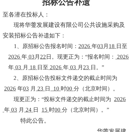
招标公告补遗
至
各
潜在投标人：
华蓥发展建设有限公司公共设施采购及
现将
安装招标
公告
补遗
如下：
1、原招标公告
报名时间：
2026
年
03
月
18
日至
2026
年
03
月
22
日。现更正为：
“报名时间：
2026
年
03
月
18
日至
2026
年
03
月
23
日。
”
2、原招标公告
投标文件递交的截止时间为
2026
年
03
月
23
日
10
时
00
分（北京时间）。
现更正为：
“投标文件递交的截止时间为
2026
年
03
月
24
日
15
时
00
分（北京时间）。
”
特此公告。
华蓥发展建