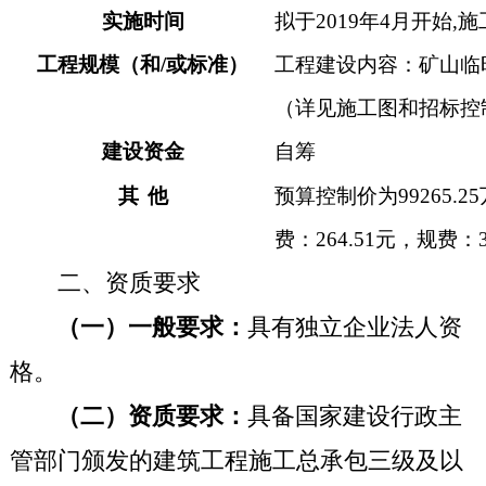
实施时间
拟于
2019
年4月开始
,
施
工程规模（和
/
或标准）
工程建设内容：矿山临
（详见施工图和招标控
建设资金
自筹
其
他
预算控制价为99265.
费：264.51元，规费：3
二、资质要求
（一）一般要求：
具有独立企业法人资
格。
（二）资质要求：
具备国家建设行政主
管部门颁发的建筑工程施工总承包三级及以