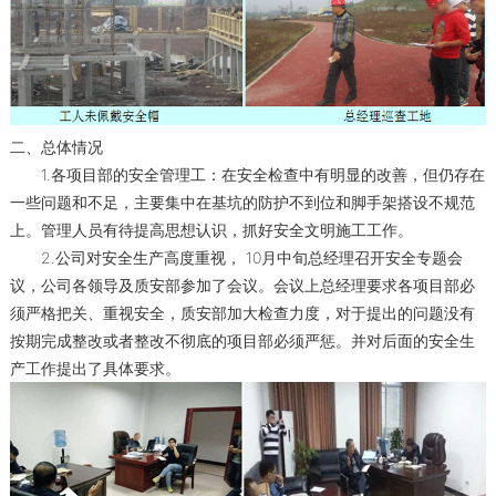
二、总体情况
1.各项目部的安全管理工：在安全检查中有明显的改善，但仍存在
一些问题和不足，主要集中在基坑的防护不到位和脚手架搭设不规范
上。管理人员有待提高思想认识，抓好安全文明施工工作。
2.公司对安全生产高度重视， 10月中旬总经理召开安全专题会
议，公司各领导及质安部参加了会议。会议上总经理要求各项目部必
须严格把关、重视安全，质安部加大检查力度，对于提出的问题没有
按期完成整改或者整改不彻底的项目部必须严惩。并对后面的安全生
产工作提出了具体要求。