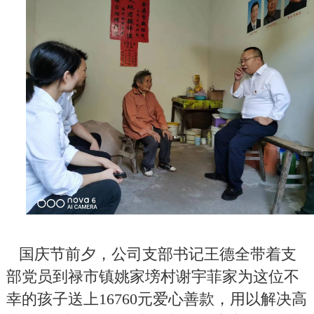
国庆节前夕，公司支部书记王德全带着支
部党员到禄市镇姚家
塝
村谢宇菲家为这位不
幸的孩子送上
16760
元爱心善款，用以解决高