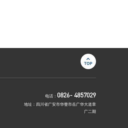

TOP
0826- 4857029
电话：
地址：四川省广安市华蓥市岳广华大道章
广二期