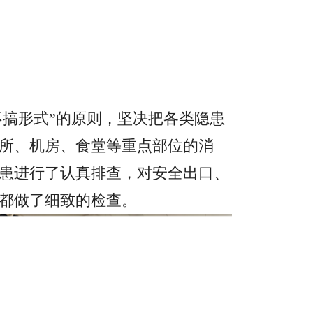
不搞形式
”
的原则
，坚决把各类隐患
所、机房、食堂等重点部位的消
患进行了认真排查，对安全出口、
都做了细致的检查。