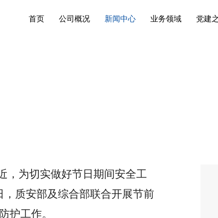
首页
公司概况
新闻中心
业务领域
党建
筑牢队伍安全防线
近，为切实做好节日期间安全工
日，
质安部及综合部
联合开展节前
防护工作。