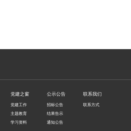
党建之窗
公示公告
联系我们
党建工作
招标公告
联系方式
主题教育
结果告示
学习资料
通知公告