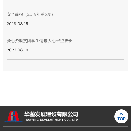
安全简报（2018年第5期）
2018.08.15
爱心资助贫困学生情暖人心守望成长
2022.08.19

TOP