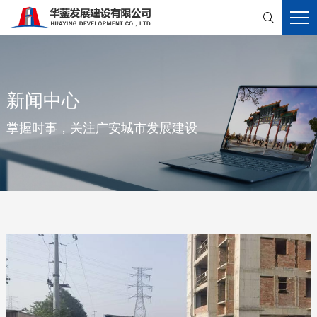

新闻中心
掌握时事，关注广安城市发展建设