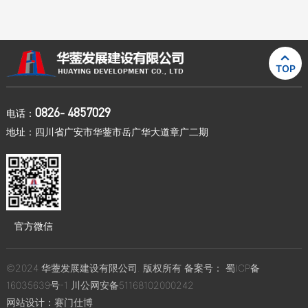

TOP
0826- 4857029
电话：
地址：四川省广安市华蓥市岳广华大道章广二期
官方微信
©2024 华蓥发展建设有限公司. 版权所有 备案号：
蜀ICP备
16035639号-1
川公网安备51168102000242
网站设计：
赛门仕博