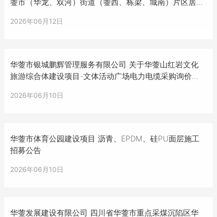
蓥市（华龙、双河）街道（蓥西、栋梁、城南）片区居民
避险搬迁安置房建设项目铝合金防雨百页、楼梯栏杆、护
2026年06月12日
窗栏杆等工程招募公告
华蓥市银城鹏辉管理服务有限公司 关于华蓥山红岩文化
旅游综合体建设项目-文体活动广场电力电缆采购询价公
告
2026年06月10日
华蓥市体育公园建设项目 沥青、EPDM、硅PU面层施工
招募公告
2026年06月10日
华蓥发展建设有限公司 四川省华蓥市重点采煤沉陷区华