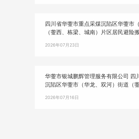
四川省华蓥市重点采煤沉陷区华蓥市
（蓥西、栋梁、城南）片区居民避险
泥材料采购（第三次）询价结果公示
2026年07月23日
华蓥市银城鹏辉管理服务有限公司 四
沉陷区华蓥市（华龙、双河）街道（
区居民避险搬迁安置房建设项目水泥材
2026年07月16日
询价流标公示