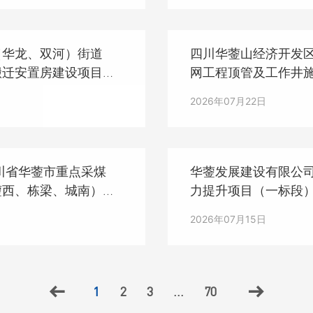
（华龙、双河）街道
四川华蓥山经济开发
搬迁安置房建设项目水
网工程顶管及工作井
2026年07月22日
川省华蓥市重点采煤
华蓥发展建设有限公司
蓥西、栋梁、城南）片
力提升项目（一标段
料采购 （第二次）
2026年07月15日
1
2
3
...
70

