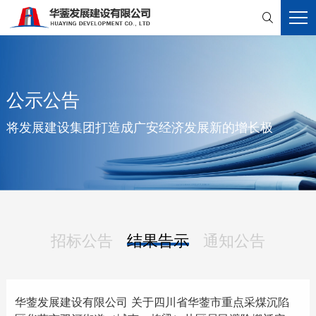

公示公告
将发展建设集团打造成广安经济发展新的增长极
招标公告
结果告示
通知公告
华蓥发展建设有限公司 关于四川省华蓥市重点采煤沉陷