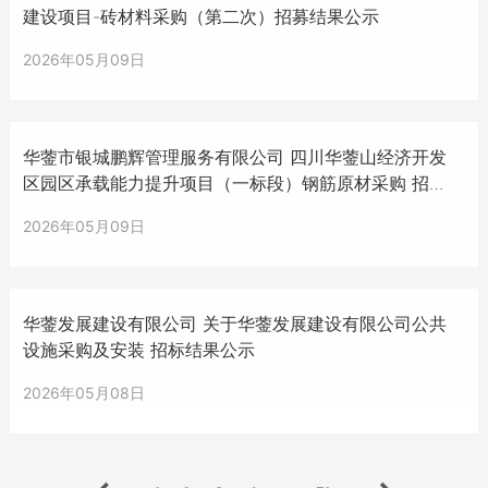
建设项目-砖材料采购（第二次）招募结果公示
2026年05月09日
华蓥市银城鹏辉管理服务有限公司 四川华蓥山经济开发
区园区承载能力提升项目（一标段）钢筋原材采购 招募
结果的公示
2026年05月09日
华蓥发展建设有限公司 关于华蓥发展建设有限公司公共
设施采购及安装 招标结果公示
2026年05月08日